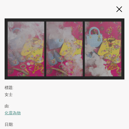
Slide 2 of 3
標題
:
女士
由
:
化靈為物
日期
: