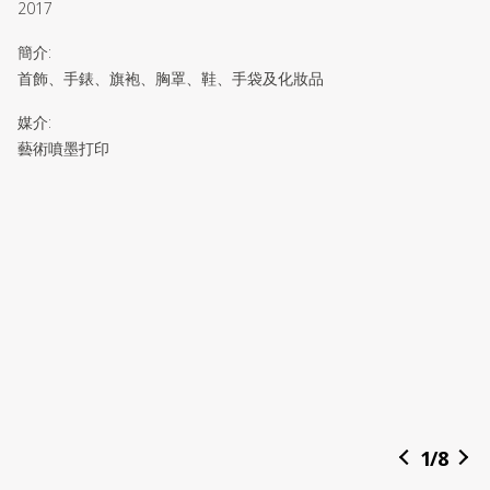
2017
簡介
:
首飾、手錶、旗袍、胸罩、鞋、手袋及化妝品
媒介
:
藝術噴墨打印
1
/
8