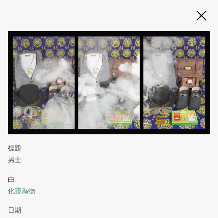
Slide 2 of 3
標題
:
男士
由
:
化靈為物
日期
: