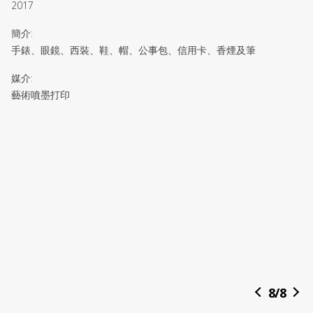
2017
簡介
:
手錶、眼鏡、西裝、鞋、帽、公事包、信用卡、香煙及筆
媒介
:
藝術噴墨打印
8
/
8