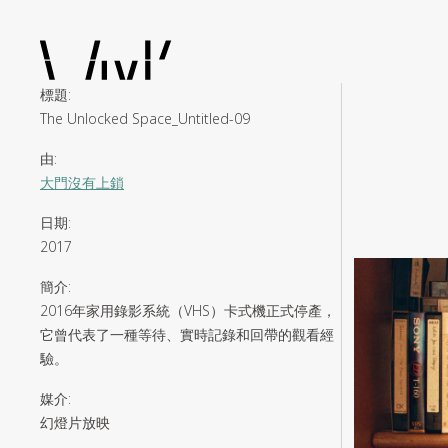
標題
:
The Unlocked Space_Untitled-09
由
:
大門沒有上鎖
日期
:
2017
簡介
:
2016年家用錄影系統（VHS）卡式機正式停產，
它曾代表了一種等待、實時記錄和回帶的觀看經
驗。
媒介
:
幻燈片放映