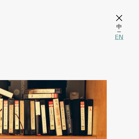
中
─
EN