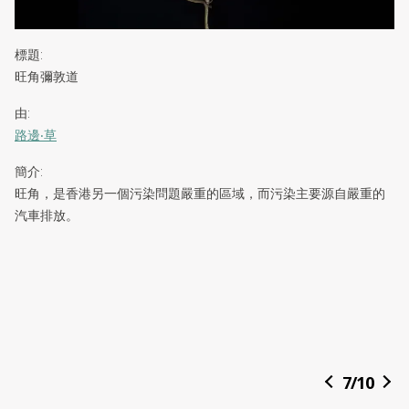
標題
:
旺角彌敦道
由
:
路邊‧草
簡介
:
旺角，是香港另一個污染問題嚴重的區域，而污染主要源自嚴重的
汽車排放。
7
/
10