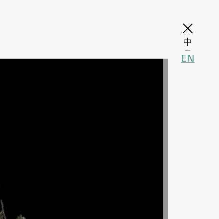
中
─
EN