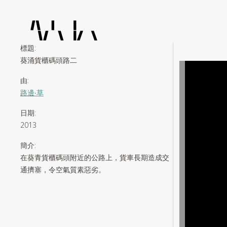
標題
:
葵涌貨櫃碼頭路二
由
:
路邊‧草
日期
:
2013
簡介
:
在葵青貨櫃碼頭附近的公路上，貨車長期造成交
通擠塞，令空氣質素惡劣。