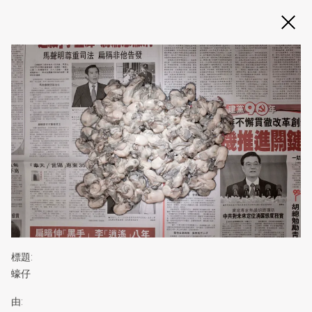
Slide 2 of 3
標題
:
蠔仔
由
: