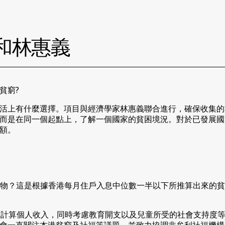
 趙峰和林惠義
貧窮?
活上有什麼選擇。項目與經濟學家林惠義聯合進行，確保收集的
而是在同一個起點上，了解一個國家的貧困境況。對於已發展國
額。
)可以買到幾多食物？這是根據香港每月住戶入息中位數一半以下所推算
單計算個人收入，同時考慮教育開支以及兒童所受的社會支持度