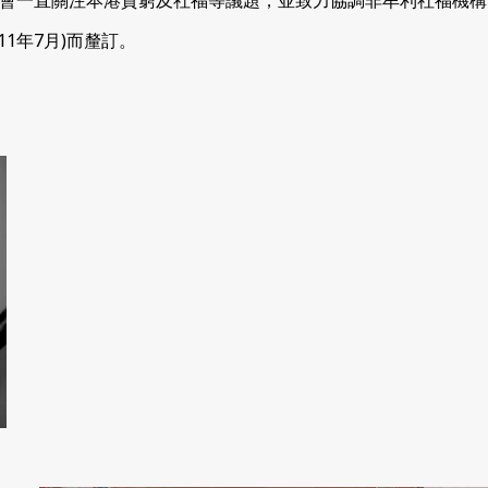
會一直關注本港貧窮及社福等議題，並致力協調非牟利社福機構
11年7月)而釐訂。