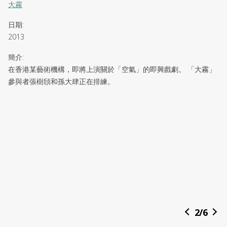
大霧
日期
:
2013
簡介
:
在香港某藝術機構，即將上演關於「空氣」的即興戲劇。 「大霧」
參與者張樹頎和孫大肆正在排練。
2
/
6