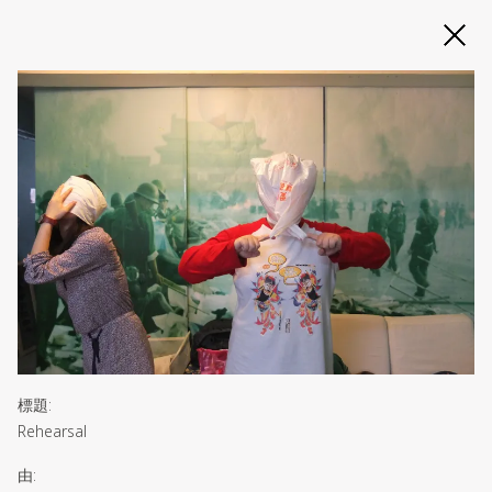
Slide 2 of 3
標題
:
Rehearsal
由
: