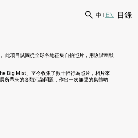
目錄
EN
中
|
益糟糕。此項目試圖從全球各地征集自拍照片，用詼諧幽默
e Big Mist」至今收集了數十幅行為照片，相片來
展所帶來的各類污染問題，作出一次無聲的集體吶