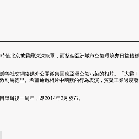
3年1月發起，時值北京被霧霾深深籠罩，而整個亞洲城市空氣環境亦日
、豆瓣等社交網絡媒介公開徵集回應亞洲空氣污染的相片。「大霧 Th
敦到馬德里。希望通過相片中幽默的行為表演，質疑工業過度發
舉辦後一周年，即2014年2月發布。