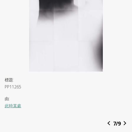
標題
:
PP11265
由
:
此時某處
日期
:
7
/
9
2019