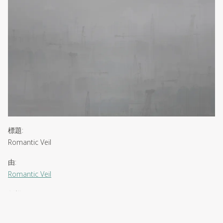
標題
:
Romantic Veil
由
:
Romantic Veil
版權
:
CC-BY-NC-ND-3.0-HK
↗