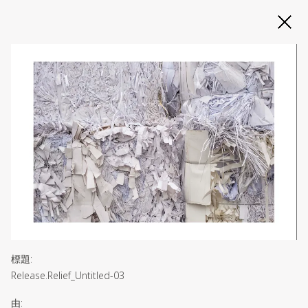
Slide 2 of 3
標題
:
Release.Relief_Untitled-03
由
: