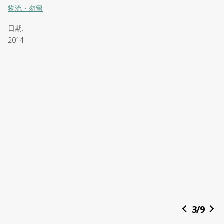
物流・勿留
日期
:
2014
3
/
9