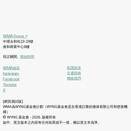
WMA Space
↗
中環永和街23-29號
俊和商業中心8樓
現正關閉
,
開放時間
私隱政策
WMA會員
交通指南
Instagram
聯絡我們
Facebook
Youtube
X
[網頁測試版]
WMA為WYNG基金會計劃（WYNG基金會是在香港註冊的擔保有限公司和慈善機
構）
© WYNG 基金會 - 2026. 版權所有
如中、英文版本之內容有任何歧異或不一致，概以英文本為準。