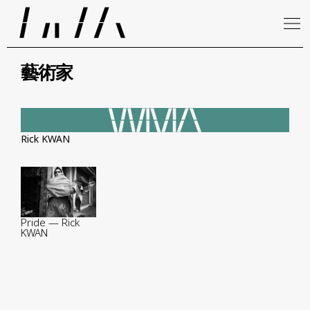
藝術家
Rick KWAN
Pride — Rick
KWAN