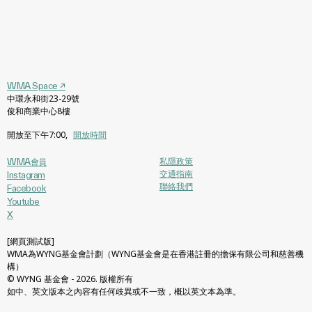
WMA Space
↗
中環永和街23-29號
俊和商業中心8樓
開放至下午7:00
,
開放時間
私隱政策
WMA會員
交通指南
Instagram
聯絡我們
Facebook
Youtube
X
[網頁測試版]
WMA為WYNG基金會計劃（WYNG基金會是在香港註冊的擔保有限公司和慈善機
構）
© WYNG 基金會 - 2026. 版權所有
如中、英文版本之內容有任何歧異或不一致，概以英文本為準。