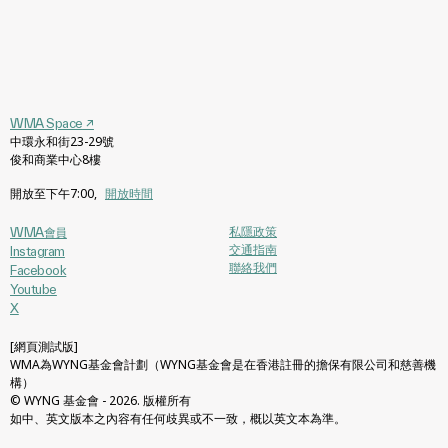
WMA Space
↗
中環永和街23-29號
俊和商業中心8樓
開放至下午7:00
,
開放時間
私隱政策
WMA會員
交通指南
Instagram
聯絡我們
Facebook
Youtube
X
[網頁測試版]
WMA為WYNG基金會計劃（WYNG基金會是在香港註冊的擔保有限公司和慈善機
構）
© WYNG 基金會 - 2026. 版權所有
如中、英文版本之內容有任何歧異或不一致，概以英文本為準。