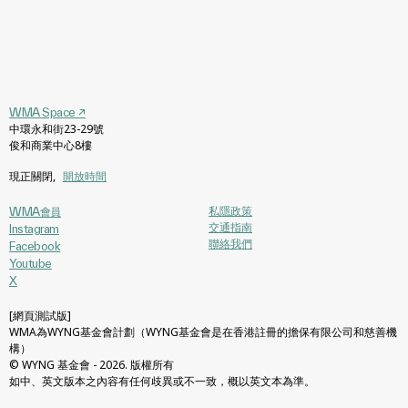
WMA Space
↗
中環永和街23-29號
俊和商業中心8樓
現正關閉
,
開放時間
私隱政策
WMA會員
交通指南
Instagram
聯絡我們
Facebook
Youtube
X
[網頁測試版]
WMA為WYNG基金會計劃（WYNG基金會是在香港註冊的擔保有限公司和慈善機
構）
© WYNG 基金會 - 2026. 版權所有
如中、英文版本之內容有任何歧異或不一致，概以英文本為準。