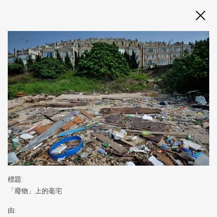
標題
:
「廢物」上的毫宅
由
: