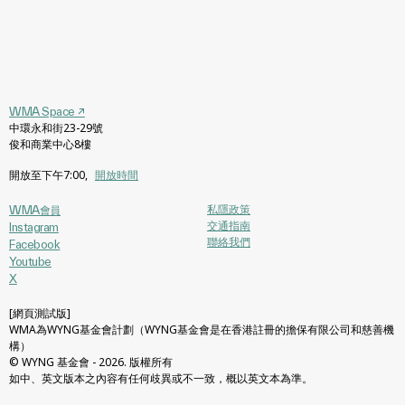
WMA Space
↗
中環永和街23-29號
俊和商業中心8樓
開放至下午7:00
,
開放時間
私隱政策
WMA會員
交通指南
Instagram
聯絡我們
Facebook
Youtube
X
[網頁測試版]
WMA為WYNG基金會計劃（WYNG基金會是在香港註冊的擔保有限公司和慈善機
構）
© WYNG 基金會 - 2026. 版權所有
如中、英文版本之內容有任何歧異或不一致，概以英文本為準。