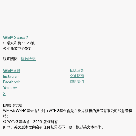
WMA Space
↗
中環永和街23-29號
俊和商業中心8樓
現正關閉
,
開放時間
私隱政策
WMA會員
交通指南
Instagram
聯絡我們
Facebook
Youtube
X
[網頁測試版]
WMA為WYNG基金會計劃（WYNG基金會是在香港註冊的擔保有限公司和慈善機
構）
© WYNG 基金會 - 2026. 版權所有
如中、英文版本之內容有任何歧異或不一致，概以英文本為準。