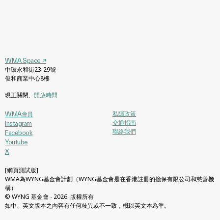
WMA Space
↗
中環永和街23-29號
俊和商業中心8樓
現正關閉
,
開放時間
私隱政策
WMA會員
交通指南
Instagram
聯絡我們
Facebook
Youtube
X
[網頁測試版]
WMA為WYNG基金會計劃（WYNG基金會是在香港註冊的擔保有限公司和慈善機
構）
© WYNG 基金會 - 2026. 版權所有
如中、英文版本之內容有任何歧異或不一致，概以英文本為準。