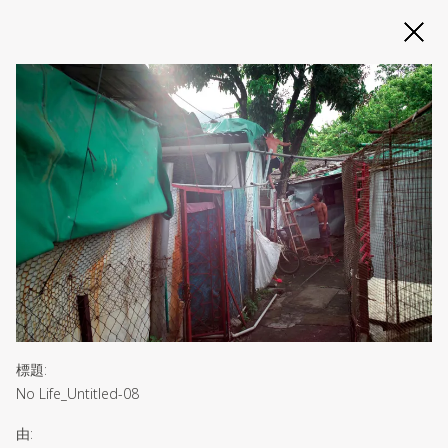
Slide 2 of 3
標題
:
No Life_Untitled-08
由
: