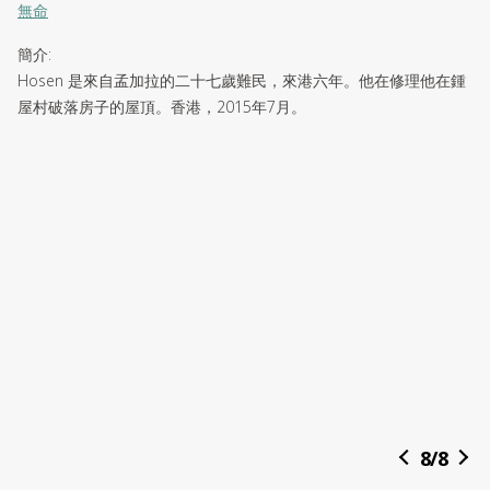
無命
簡介
:
Hosen 是來自孟加拉的二十七歲難民，來港六年。他在修理他在鍾
屋村破落房子的屋頂。香港，2015年7月。
8
/
8