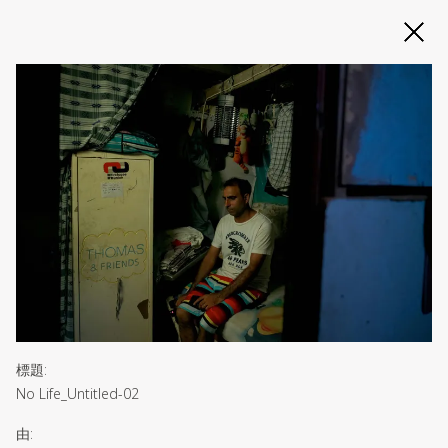
Slide 2 of 3
標題
:
No Life_Untitled-02
由
: