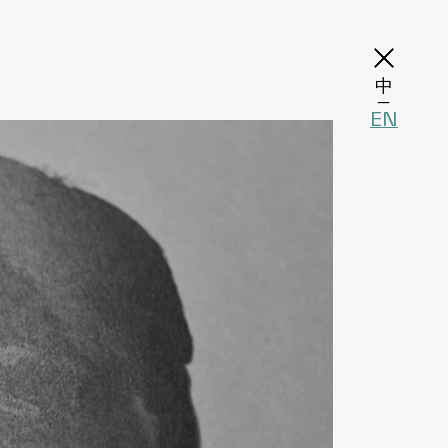
中
─
EN