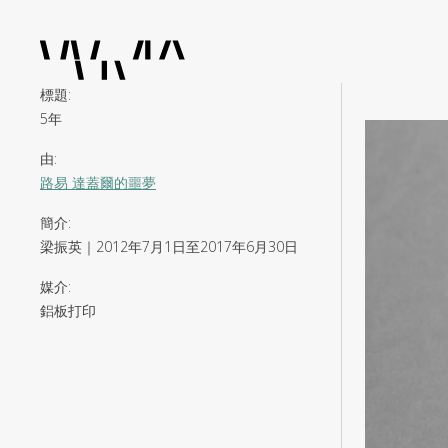
標題
:
5年
由
:
路易 達蓋爾的噩夢
簡介
:
梁振英｜2012年7月1日至2017年6月30日
媒介
:
鋁​板​​​打印