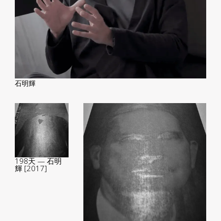
石明輝
198天 — 石明
輝 [2017]