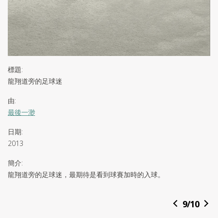
標題
:
龍翔道旁的足球迷
由
:
最後一渺
日期
:
2013
簡介
:
龍翔道旁的足球迷，最期待是看到球賽加時的入球。
9
/
10