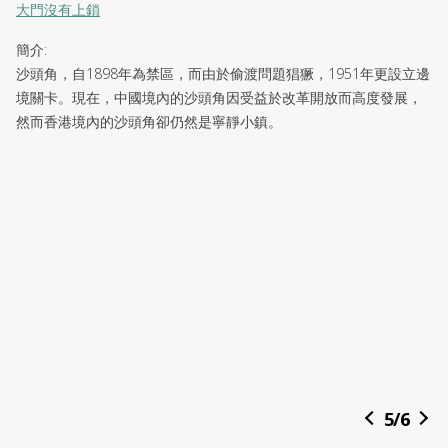
大門沒有上鎖
簡介
:
沙頭角，自1898年為禁區，而由於偷渡問題猖獗，1951年更設立邊
境關卡。現在，中國境內的沙頭角因受益於改革開放而高度發展，
然而香港境內的沙頭角卻仍然是寧靜小鎮。
5
/
6