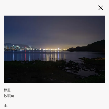
Slide 2 of 3
標題
:
沙頭角
由
: