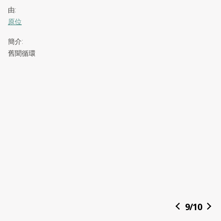
由
:
原位
簡介
:
舊聞循環
9
/
10