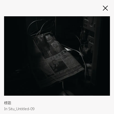
Slide 2 of 3
標題
:
In Situ_Untitled-09