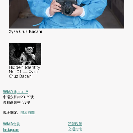
Xyza Cruz Bacani
Hidden Identity
No. 01 — Xyza
Cruz Bacani
WMA Space
↗
中環永和街23-29號
俊和商業中心8樓
現正關閉
,
開放時間
私隱政策
WMA會員
交通指南
Instagram