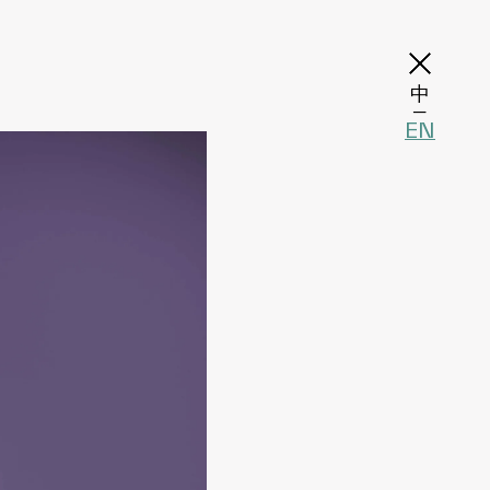
中
─
EN