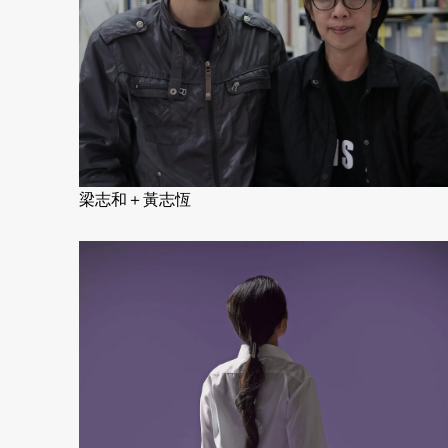
梁志和＋黃志恆