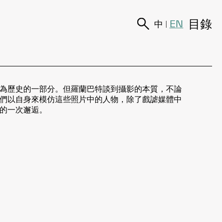
目錄
EN
中
|
為歷史的一部分。但羅蘭巴特談到攝影的本質，不論
們以自身來模仿這些照片中的人物，除了戲謔媒體中
的一次邂逅。