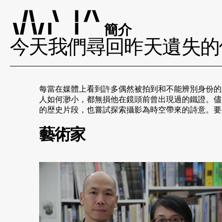
簡介
今天我們尋回昨天遺失的
每當在媒體上看到許多偶然被拍到和不能辨別身份的
人如何渺小，都無損他在鏡頭前曾出現過的鐵證。儘
的歴史片段，也嘗試探索攝影為時空帶來的詩意。要
藝術家