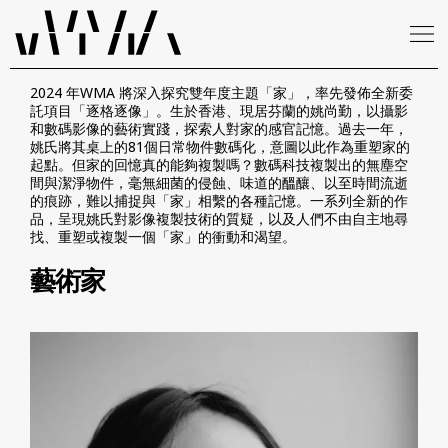
2024 年WMA 將深入探究雙年度主題「家」，率先發佈全新委
託項目「逐格逐像」。生於香港、現居芬蘭的姚尚勤，以攝影
和數碼影像的藝術實踐，探索人對家的感官記憶。過去一年，
姚氏將其桌上的81個日常物件數碼化，意圖以此作為重塑家的
起點。但家的回憶真的能夠複製嗎？數碼科技複製出的無塵空
間與潔淨物件，毫無細菌的侵蝕、味道的醞釀、以至時間流逝
的痕跡，難以捕捉與「家」相繫的各種記憶。一系列全新的作
品，呈現姚氏對影像複製技術的質疑，以及人們不由自主地尋
找、重塑或複製一個「家」的衝動和渴望。
藝術家