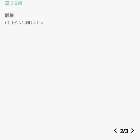
空白香港
版權
:
CC BY-NC-ND 4.0
↗
2
/
3