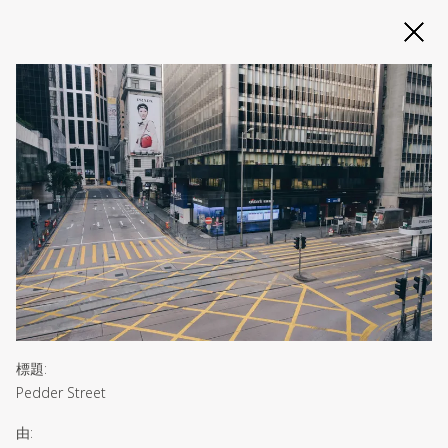
Slide 2 of 3
標題
:
Pedder Street
由
: