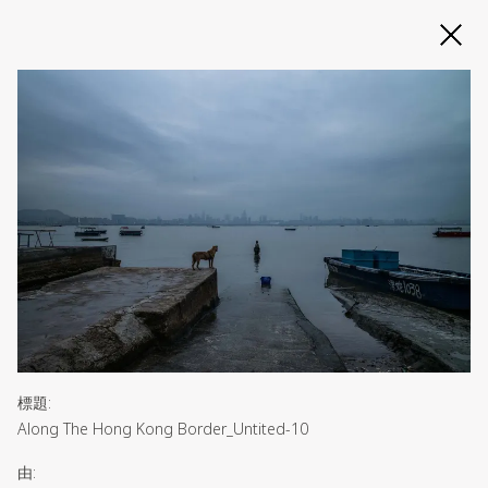
Slide 2 of 3
標題
:
Along The Hong Kong Border_Untited-10
由
: