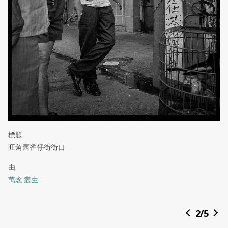
標題
:
旺角舊雀仔街街口
由
:
萬念·叢生
版權
:
版權所有
2
/
5