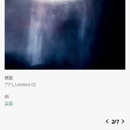
標題
:
7"I"s_Untitled-02
由
:
柒我
簡介
:
2
/
7
文思琼／Cking／中國人／魔羯座／無奈接線生／愛笑女兒／親切朋
友／貼身女友／（外）開朗／（內）憂慮，負面