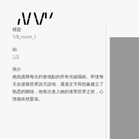
標題
:
1/8_room_1
由
:
1/8
簡介
:
她負責將每次約會地點的所有光線隔絕。即使每
天在虛擬世界談天說地，通過文字與想象建立了
熟悉的關係，他每次進入她的漆黑世界之前，心
情都依然緊張。