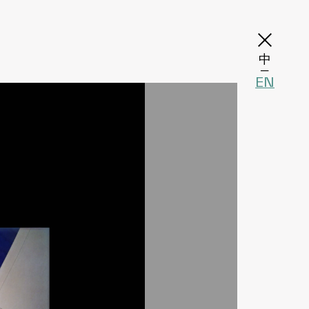
中
─
EN