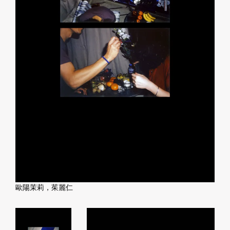
歐陽茉莉，茱麗仁