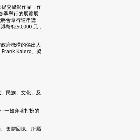
影師提交攝影作品，作
年春季舉行的展覽展
獎將會舉行連串講
250,000 元，
非政府機構的傑出人
Frank Kalero、梁
域、民族、文化、及
‥一如穿著打扮的
藉、集體回憶、所屬