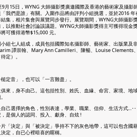
5日至9月15日，WYNG 大師攝影獎廣邀國際及香港的藝術家及攝
「我們是誰」有關。入圍作品將由評判小組挑選，並於2016 
結集，相片集會與展覽同步發行。展覽期間，WYNG大師攝影
，以推動社會討論該議題。WYNG大師攝影獎得主可獲得現金獎港幣$
可獲得港幣$15,000 元。
判小組七人組成，成員包括國際知名攝影師、藝術家、出版業及
carim 譚崇翰、Mary Ann Camilleri、陳暢、Louise Clements、
（待定）。
一槌定音」，也可以「一言難盡」。
生俱來，身不由己。這包括性別、姓氏、血緣、命宮、家境、地
讀。
是自己選擇的角色，性別表達，學業、職業、信仰、生活方式…‥
，是個人的認同、投入、獻身、自炫 !
一片「決定」與「被決定」爭持不下的灰色地帶，這可以包含國
人決定，自已心裡暗喜的䁥稱。