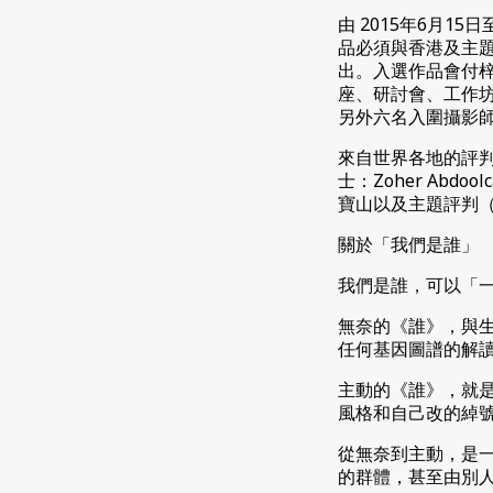
由 2015年6月1
品必須與香港及主題
出。入選作品會付梓
座、研討會、工作坊
另外六名入圍攝影師將
來自世界各地的評
士：Zoher Abdool
寶山以及主題評判
關於「我們是誰」
我們是誰，可以「
無奈的《誰》，與
任何基因圖譜的解
主動的《誰》，就
風格和自己改的綽號
從無奈到主動，是
的群體，甚至由別