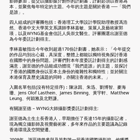
影師參加，提交以攝影媒介創作的計劃書，計劃必須以香港為
本，並聚焦每年特定的主題。今年的主題是關於香港 ──「我們
是誰」。
四人組成的評審團包括︰香港理工大學設計學院助理教授馮浩
然、香港中文大學英文系講師李林嘉敏、策展人及藝術家郭
瑛，以及WYNG基金會信託人吳崇文醫生。評審團選出謝至德
為今年委託計劃得主。
李林嘉敏指出今年收到超過170份計劃書，她表示︰「今年提交
的作品均別出心裁，具深度，整體上都能以獨特視角探討香港
在國際中的身份問題。評審們對本年度委託計劃得主的計劃感
滿意，謝至德的作品能成功體現『我們是誰』的主題，並探討
了香港的國際身份以至本土身份的複雜性和獨特性；並於關注
本港保育及歷史議題的同時，亦關注香港的未來。」
入圍名單包括(沒有特定排序)︰陳泳因、朱迅、劉博智、麥海
珊、Jens Olof Lasthein、James Binning、黃宇軒、Matthew
Leung、何穎雅及北野謙。
有關謝至德 – WYNG大師攝影獎委託計劃得主:
謝至德為土生土長香港人，早期擔任了長達15年的攝影記者，
現為獨立攝影師及視覺藝術家，多年來作品的主要題議為記錄
香港環境及空間變遷。
2009年，謝至德曾參與及策劃第一屆香港國際攝影節。他獲獎