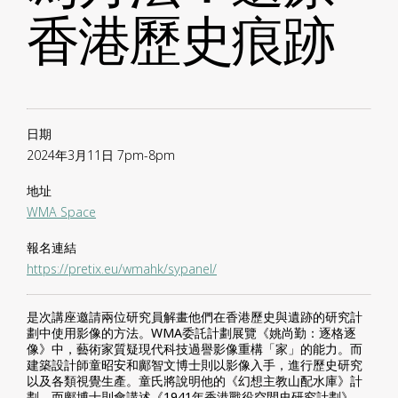
香港歷史痕跡
日期
2024年3月11日 7pm-8pm
地址
WMA Space
報名連結
https://pretix.eu/wmahk/sypanel/
是次講座邀請兩位研究員解畫他們在香港歷史與遺跡的研究計
劃中使用影像的方法。WMA委託計劃展覽《姚尚勤：逐格逐
像》中，藝術家質疑現代科技過譽影像重構「家」的能力。而
建築設計師童昭安和鄺智文博士則以影像入手，進行歷史研究
以及各類視覺生產。童氏將說明他的《幻想主教山配水庫》計
劃，而鄺博士則會講述《1941年香港戰役空間史研究計劃》。