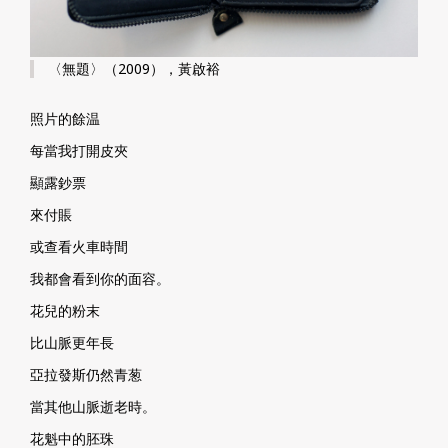
〈無題〉（2009），黃啟裕
照片的餘温
每當我打開皮夾
顯露鈔票
來付賬
或查看火車時間
我都會看到你的面容。
花兒的粉末
比山脈更年長
亞拉發斯仍然青葱
當其他山脈逝老時。
花魁中的胚珠