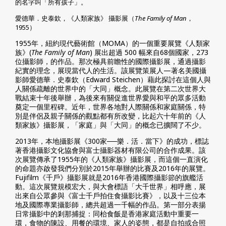
的名字叫「所有孩子」。
愛德華．史泰欽，《人類家族》 攝影展（
The Family of Man
，
1955）
1955年，紐約現代藝術館（MOMA）的一個重要展覽《人類家
族》(
The Family of Man
) 展出超過 500 幅來自68個國家，273
位攝影師，的作品。那次極具前瞻性的國際攝影展，通過攝影
紀實的理念，展現當代人的生活。該展覽策展人—著名美國攝
影師愛德華．史泰欽（Edward Steichen）藉此探討在這個人與
人關係疏離的世界中的「大同」概念。此展覽在第二次世界大
戰結束十年後舉辦，為後來有關促進世界愛與和平的眾多活動
奠定一個里程碑。近年，世界各地對人際關係和家庭關係，特
別是伴侶及親子關係的觀點都有所改變，比起六十年前的《人
類家族》攝影展，「家庭」與「大同」的概念已擴闊了不少。
2013年，本地攝影展《300家──樂．活．當下》的成功，標誌
著香港攝影文化協會與富士攝影器材有限公司的合作成果。該
次展覽傳承了1955年的《人類家族》攝影展，而這個一直演化
的命題亦啟發我們分別於2015年舉辦的比賽及2016年的展覽。
Fujifilm《千戶》攝影展就是2016年香港國際攝影節的旗艦活
動。這次展覽規模宏大，與大會標語「大千世界」相呼應，展
出來自公眾參與《富士千戶拍住食攝影比賽》，以及十三位本
地及國際專業攝影師，總共超過一千幅的作品。第一部分表揚
日常攝影中的剎那捕捉：同枱食飯是香港家庭活動中重要一
環，食物的陳設、用餐的環境、家人的姿態，都是自拍或合照