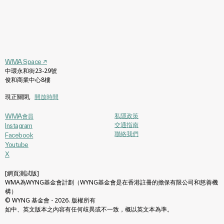
WMA Space
↗
中環永和街23-29號
俊和商業中心8樓
現正關閉
,
開放時間
私隱政策
WMA會員
交通指南
Instagram
聯絡我們
Facebook
Youtube
X
[網頁測試版]
WMA為WYNG基金會計劃（WYNG基金會是在香港註冊的擔保有限公司和慈善機
構）
© WYNG 基金會 - 2026. 版權所有
如中、英文版本之內容有任何歧異或不一致，概以英文本為準。