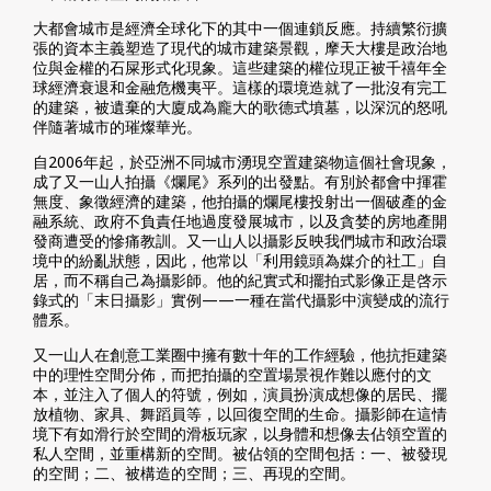
大都會城市是經濟全球化下的其中一個連鎖反應。持續繁衍擴
張的資本主義塑造了現代的城市建築景觀，摩天大樓是政治地
位與金權的石屎形式化現象。這些建築的權位現正被千禧年全
球經濟衰退和金融危機夷平。這樣的環境造就了一批沒有完工
的建築，被遺棄的大廈成為龐大的歌德式墳墓，以深沉的怒吼
伴隨著城市的璀燦華光。
自2006年起，於亞洲不同城市湧現空置建築物這個社會現象，
成了又一山人拍攝《爛尾》系列的出發點。有別於都會中揮霍
無度、象徵經濟的建築，他拍攝的爛尾樓投射出一個破產的金
融系統、政府不負責任地過度發展城市，以及貪婪的房地產開
發商遭受的慘痛教訓。又一山人以攝影反映我們城市和政治環
境中的紛亂狀態，因此，他常以「利用鏡頭為媒介的社工」自
居，而不稱自己為攝影師。他的紀實式和擺拍式影像正是啓示
錄式的「末日攝影」實例——一種在當代攝影中演變成的流行
體系。
又一山人在創意工業圈中擁有數十年的工作經驗，他抗拒建築
中的理性空間分佈，而把拍攝的空置場景視作難以應付的文
本，並注入了個人的符號，例如，演員扮演成想像的居民、擺
放植物、家具、舞蹈員等，以回復空間的生命。攝影師在這情
境下有如滑行於空間的滑板玩家，以身體和想像去佔領空置的
私人空間，並重構新的空間。被佔領的空間包括：一、被發現
的空間；二、被構造的空間；三、再現的空間。