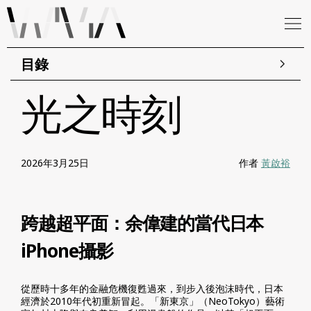
目錄
光之時刻
2026年3月25日
作者
黃啟裕
跨越超平面：余偉建的當代日本
iPhone攝影
從歷時十多年的金融危機復甦過來，到步入後泡沫時代，日本
經濟於2010年代初重新冒起。「新東京」（NeoTokyo）藝術