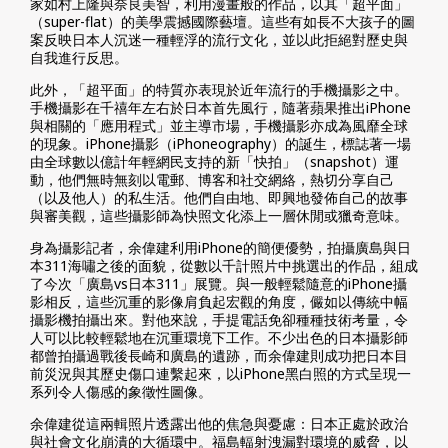
家如村上隆與奈良美智，利用漫畫般的作品，以其「超平面」
（super-flat）的美學震撼國際藝壇。這些有如長不大孩子的圖
案反映日本人沉迷一種輕浮的流行文化，並以此拒絕對歷史與
自我進行反思。
此外，「超平面」的特質亦表現於近年流行的手機攝影之中。
手機攝影在千禧年左右於日本首先風行，隨著蘋果推出iPhone
與相關的「應用程式」並主導市場，手機攝影亦成為風靡全球
的現象。iPhone攝影（iPhoneography）的誕生，標誌著一場
由全球數以億計年輕網民支持的新「快拍」（snapshot）運
動，他們無時無刻以電郵、博客和社交網絡，熱切分享自己
（以及他人）的私生活。他們自由地、即興地發佈自己的故事
與審美觀，這些攝影師為快照文化添上一層休閒或獵奇意味。
身為攝影記者，余偉建利用iPhone的簡便優勢，拍攝廣島與日
本311海嘯之後的面貌，從數以千計照片中挑選出的作品，組成
了今次「廣島vs日本311」展覽。與一般輕鬆隨意的iPhone攝
影相反，這些沉重的影像肩負起宏觀的角度，儼如以傳統中幅
攝影機拍攝出來。對他來說，手提電話免卻種種技術考量，令
人可以比較輕鬆地在沉重環境下工作。不少出色的日本攝影師
都曾拍攝過戰後長崎和廣島的遺跡，而余偉建則成功把日本目
前災況與其歷史傷口連繫起來，以iPhone黑白照的方式呈現一
系列令人傷感的象徵性圖像。
余偉建從這兩輯照片透露出他的焦急與憂慮：日本正處於政治
與社會文化崩潰的大循環中。福島輻射洩漏對環境的威脅，以