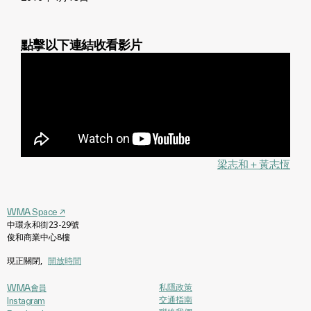
點擊以下連結收看影片
梁志和＋黃志恆
WMA Space
↗
中環永和街23-29號
俊和商業中心8樓
現正關閉
,
開放時間
私隱政策
WMA會員
交通指南
Instagram