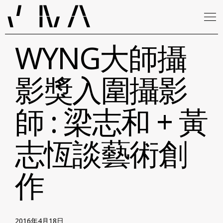
WYNG大師攝
影獎入圍攝影
師 : 梁志和 + 黃
志恆談藝術創
作
2016年4月18日