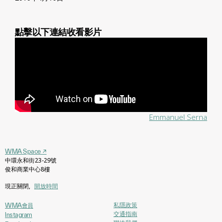
點擊以下連結收看影片
Emmanuel Serna
WMA Space
↗
中環永和街23-29號
俊和商業中心8樓
現正關閉
,
開放時間
私隱政策
WMA會員
交通指南
Instagram