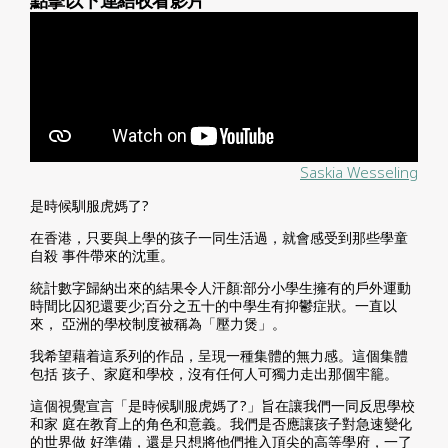
點擊以下連結收看影片
Saskia Wesseling
是時候馴服虎媽了?
在香港，只要與上學的孩子一同生活過，就會感受到那些學童
自殺 事件帶來的沈重。
統計數字歸納出來的結果令人汗顏:部分小學生擁有的戶外運動
時間比囚犯還要少;百分之五十的中學生有抑鬱症狀。一直以
來， 亞洲的學校制度被稱為「壓力煲」。
我希望藉着這系列的作品，呈現一種集體的無力感。這個集體
包括 孩子、家庭和學校，沒有任何人可獨力走出那個牢籠。
這個視覺宣言「是時候馴服虎媽了?」旨在讓我們一同反思學校
和家 庭在教育上的角色和意義。我們是否應讓孩子對急速變化
的世界做 好準備，還是只想將他們推入頂尖的高等學府，一了