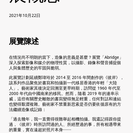
2021年10月22日
展覽陳述
在情況尚不明朗的當下，造像的意義是甚麼？展覽「Abridge」
深入探索影像和媒介的物理性質，以攝影、錄像和聲音捕捉個
人與集體歷史的牢固與脆弱。
此展覽計劃延續鄭瑋玲於 2014 至 2016 年間創作的《彼岸》，
該系列作品聚焦於書寫和拍攝新一代移居香港的年輕「大陸
人」。藝術家其後決定回溯至更早時期，訪問從 1960 年代至
2000 年代由中國南來的移民。然而，隨着 2019 年的連串示
威，這些有關歷史離散的書寫變得無足輕重，任何對話和連結
也變得艱澀複雜。藝術家不禁重新思索是否仍要依循原有的方
法繼續造像或記錄：
「過去幾年，我一直覺得很難舉起相機拍攝。我還記得跟你提
過，《彼岸》時所訪問過的人、所經歷過的事，所有相遇帶來
的重量，實在遠超於照片本身⋯⋯