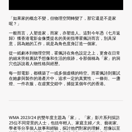
「如果家的概念不變，但物理空間轉變了，那它還是不是家
呢？」
一般而言，人塑造家，而家，亦塑造人。這對今年憑《七月返
歸》獲香港電影金像獎提名的美術指導霍佩詩而言，別具深
意，因為她的工作，就是為角色度身訂造一個家。
從一紙劇本到物理空間，霍佩詩在角色設定之上，更會在日常
的細末旁枝裏賦予想像和生活的痕跡，令那個稱為「家」的洞
穴也訴說着人物性格與經歷。
每一部電影，都構築了一或多個虛構的時空。而霍佩詩則嘗試
在她參與製作的港產片中，追求一定的真實性，一條街、一盞
燈、一件衣服，在虛實交錯中，捕捉某個年代的香港。
WMA 2023/24 的雙年度主題為「家」。「家」影片系列採訪
25位不同背景的人士，包括年輕人、家庭主婦／夫、藝術家、
學者等分享個人故事和經驗，探討他們對家的理解、想像以至